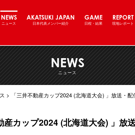
ル女子日本代表 国際強化試合
NEWS
AKATSUKI JAPAN
GAME
REPORT
ニュース
日本代表メンバー紹介
日程・結果
現地レポート
NEWS
ニュース
ス
「三井不動産カップ2024 (北海道大会) 」放送・
産カップ2024 (北海道大会) 」放