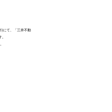
幌市)にて、「三井不動
す。
。
）
）