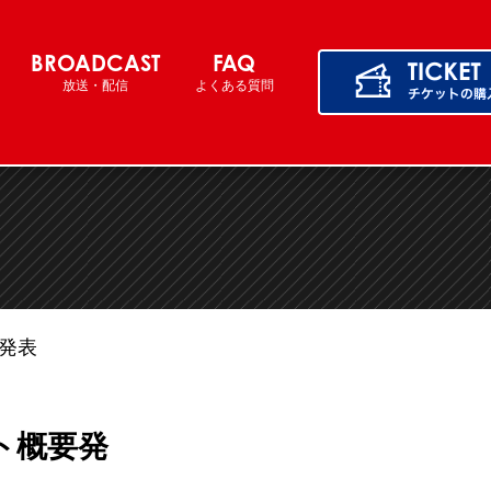
BROADCAST
FAQ
放送・配信
よくある質問
要発表
ット概要発