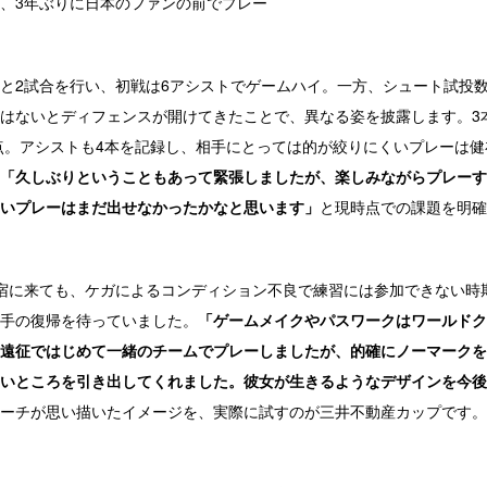
、3年ぶりに日本のファンの前でプレー
2試合を行い、初戦は6アシストでゲームハイ。一方、シュート試投数
はないとディフェンスが開けてきたことで、異なる姿を披露します。3
得点。アシストも4本を記録し、相手にとっては的が絞りにくいプレーは健
「久しぶりということもあって緊張しましたが、楽しみながらプレーす
いプレーはまだ出せなかったかなと思います」
と現時点での課題を明確
宿に来ても、ケガによるコンディション不良で練習には参加できない時
手の復帰を待っていました。
「ゲームメイクやパスワークはワールドク
遠征ではじめて一緒のチームでプレーしましたが、的確にノーマークを
いところを引き出してくれました。彼女が生きるようなデザインを今後
ーチが思い描いたイメージを、実際に試すのが三井不動産カップです。