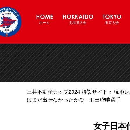
三井不動産カップ2024 バスケットボー
HOME
HOKKAIDO
TOKYO
ホーム
北海道大会
東京大会
三井不動産カップ2024 特設サイト
現地レ
はまだ出せなかったかな」町田瑠唯選手
女子日本代